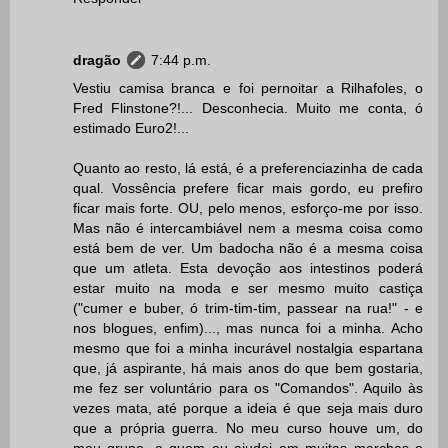
dragão
7:44 p.m.
Vestiu camisa branca e foi pernoitar a Rilhafoles, o
Fred Flinstone?!... Desconhecia. Muito me conta, ó
estimado Euro2!...
Quanto ao resto, lá está, é a preferenciazinha de cada
qual. Vossência prefere ficar mais gordo, eu prefiro
ficar mais forte. OU, pelo menos, esforço-me por isso.
Mas não é intercambiável nem a mesma coisa como
está bem de ver. Um badocha não é a mesma coisa
que um atleta. Esta devoção aos intestinos poderá
estar muito na moda e ser mesmo muito castiça
("cumer e buber, ó trim-tim-tim, passear na rua!" - e
nos blogues, enfim)..., mas nunca foi a minha. Acho
mesmo que foi a minha incurável nostalgia espartana
que, já aspirante, há mais anos do que bem gostaria,
me fez ser voluntário para os "Comandos". Aquilo às
vezes mata, até porque a ideia é que seja mais duro
que a própria guerra. No meu curso houve um, do