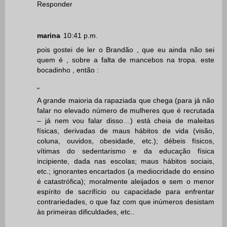
Responder
marina
10:41 p.m.
pois gostei de ler o Brandão , que eu ainda não sei
quem é , sobre a falta de mancebos na tropa. este
bocadinho , então :
"
A grande maioria da rapaziada que chega (para já não
falar no elevado número de mulheres que é recrutada
– já nem vou falar disso…) está cheia de maleitas
físicas, derivadas de maus hábitos de vida (visão,
coluna, ouvidos, obesidade, etc.); débeis físicos,
vítimas do sedentarismo e da educação física
incipiente, dada nas escolas; maus hábitos sociais,
etc.; ignorantes encartados (a mediocridade do ensino
é catastrófica); moralmente aleijados e sem o menor
espírito de sacrifício ou capacidade para enfrentar
contrariedades, o que faz com que inúmeros desistam
às primeiras dificuldades, etc..