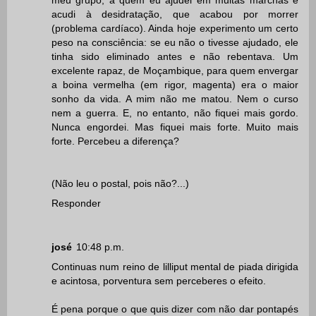
meu grupo, a quem eu ajudei em muitas marchas e
acudi à desidratação, que acabou por morrer
(problema cardíaco). Ainda hoje experimento um certo
peso na consciência: se eu não o tivesse ajudado, ele
tinha sido eliminado antes e não rebentava. Um
excelente rapaz, de Moçambique, para quem envergar
a boina vermelha (em rigor, magenta) era o maior
sonho da vida. A mim não me matou. Nem o curso
nem a guerra. E, no entanto, não fiquei mais gordo.
Nunca engordei. Mas fiquei mais forte. Muito mais
forte. Percebeu a diferença?
(Não leu o postal, pois não?...)
Responder
josé
10:48 p.m.
Continuas num reino de lilliput mental de piada dirigida
e acintosa, porventura sem perceberes o efeito.
É pena porque o que quis dizer com não dar pontapés