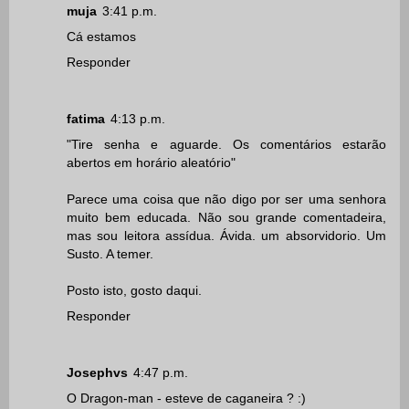
muja
3:41 p.m.
Cá estamos
Responder
fatima
4:13 p.m.
"Tire senha e aguarde. Os comentários estarão
abertos em horário aleatório"
Parece uma coisa que não digo por ser uma senhora
muito bem educada. Não sou grande comentadeira,
mas sou leitora assídua. Ávida. um absorvidorio. Um
Susto. A temer.
Posto isto, gosto daqui.
Responder
Josephvs
4:47 p.m.
O Dragon-man - esteve de caganeira ? :)