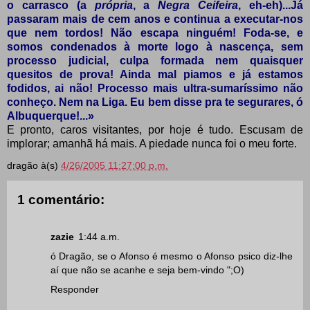
o carrasco (a
própria
, a
Negra Ceifeira
, eh-eh)...Já
passaram mais de cem anos e continua a executar-nos
que nem tordos! Não escapa ninguém! Foda-se, e
somos condenados à morte logo à nascença, sem
processo judicial, culpa formada nem quaisquer
quesitos de prova! Ainda mal piamos e já estamos
fodidos, ai não! Processo mais ultra-sumaríssimo não
conheço. Nem na Liga. Eu bem disse pra te segurares, ó
Albuquerque!...»
E pronto, caros visitantes, por hoje é tudo. Escusam de
implorar; amanhã há mais. A piedade nunca foi o meu forte.
dragão
à(s)
4/26/2005 11:27:00 p.m.
1 comentário:
zazie
1:44 a.m.
ó Dragão, se o Afonso é mesmo o Afonso psico diz-lhe
aí que não se acanhe e seja bem-vindo ";O)
Responder