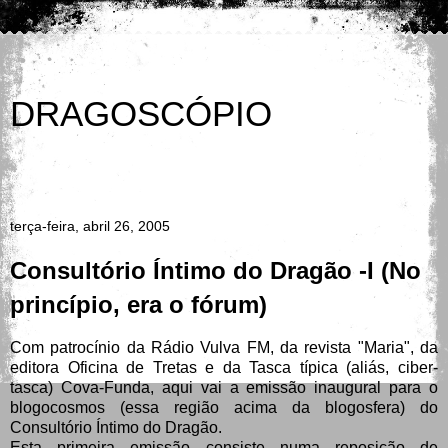
DRAGOSCÓPIO
Agora é o Caos; no princípio era apenas uma pequena
confusão
terça-feira, abril 26, 2005
Consultório Íntimo do Dragão -I (No
princípio, era o fórum)
Com patrocínio da Rádio Vulva FM, da revista "Maria", da
editora Oficina de Tretas e da Tasca típica (aliás, ciber-
tasca) Cova-Funda, aqui vai a emissão inaugural para o
blogocosmos (essa região acima da blogosfera) do
Consultório Íntimo do Dragão.
Esta primeira emissão consiste numa reposição de