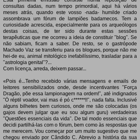
consultas dadas, num tempo primordial, aqui há vários
meses atrás, quando este vosso -nada- humilde criado
assombrava um fórum de lampiões badamecos. Tem a
curiosidade acrescida, especialmente para os arqueólogos
destas coisas, de ter sido durante estas sessões
terapêuticas que me ocorreu a ideia de constituir "blog". Se
não sabiam, ficam a saber. De resto, se o gastrópode
Machado Vaz se transferiu para os blogues, porque não me
hei-de eu, animal mitológico inefabilíssimo, trasladar para a
"astrologia genital"?...
Com licença, arreda, deixem passar...
«Pois é...Tenho recebido várias mensagens e emails de
leitores sensibilizados onde, desde incentivantes "Força
Dragão, põe essa lampionagem na ordem!", até indignados
"Ó réptil voador, vai mas é pó c******!!", nada falta. Inclusivé
alguns bilhetes bem curiosos, onde me são colocadas (os
gajos devem julgar que eu sou algum guru) verdadeiras
"Questões essenciais da vida". De tal modo essenciais que
decidi partilhá-las com o fórum, bem como às respostas que
me merecem. Vou começar por um muito sugestivo que me
chegou enviado por Cândido C. Abrevio a história da sua