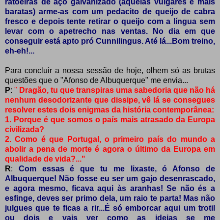
ratoeiras de aço galvanizado (aquelas vulgares e mais
baratas) arme-as com um pedacito de queijo de cabra
fresco e depois tente retirar o queijo com a língua sem
levar com o apetrecho nas ventas. No dia em que
conseguir está apto pró Cunnilingus. Até lá...Bom treino,
eh-eh!...
Para concluir a nossa sessão de hoje, olhem só as brutas
questões que o "Afonso de Albuquerque" me envia...
P
:
"
Dragão, tu que transpiras uma sabedoria que não há
nenhum desodorizante que dissipe, vê lá se consegues
resolver estes dois enigmas da história contemporânea:
1. Porque é que somos o país mais atrasado da Europa
civilizada?
2. Como é que Portugal, o primeiro país do mundo a
abolir a pena de morte é agora o último da Europa em
qualidade de vida?..."
R
:
Com essas é que tu me lixaste, ó Afonso de
Albuquerque! Não fosse eu ser um gajo desenrascado,
e agora mesmo, ficava aqui às aranhas! Se não és a
esfinge, deves ser primo dela, um raio te parta! Mas não
julgues que te ficas a rir...É só emborcar aqui um trotil
ou dois e vais ver como as ideias se me