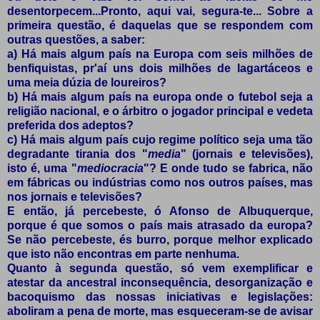
desentorpecem...Pronto, aqui vai, segura-te... Sobre a
primeira questão, é daquelas que se respondem com
outras questões, a saber:
a) Há mais algum país na Europa com seis milhões de
benfiquistas, pr'aí uns dois milhões de lagartáceos e
uma meia dúzia de loureiros?
b) Há mais algum país na europa onde o futebol seja a
religião nacional, e o árbitro o jogador principal e vedeta
preferida dos adeptos?
c) Há mais algum país cujo regime político seja uma tão
degradante tirania dos "
media
" (jornais e televisões),
isto é, uma "
mediocracia
"? E onde tudo se fabrica, não
em fábricas ou indústrias como nos outros países, mas
nos jornais e televisões?
E então, já percebeste, ó Afonso de Albuquerque,
porque é que somos o país mais atrasado da europa?
Se não percebeste, és burro, porque melhor explicado
que isto não encontras em parte nenhuma.
Quanto à segunda questão, só vem exemplificar e
atestar da ancestral inconsequência, desorganização e
bacoquismo das nossas iniciativas e legislações:
aboliram a pena de morte, mas esqueceram-se de avisar