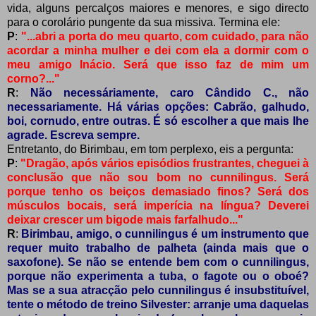
vida, alguns percalços maiores e menores, e sigo directo
para o corolário pungente da sua missiva. Termina ele:
P
:
"...abri a porta do meu quarto, com cuidado, para não
acordar a minha mulher e dei com ela a dormir com o
meu amigo Inácio. Será que isso faz de mim um
corno?..."
R
:
Não necessáriamente, caro Cândido C., não
necessariamente. Há várias opções: Cabrão, galhudo,
boi, cornudo, entre outras. É só escolher a que mais lhe
agrade. Escreva sempre.
Entretanto, do Birimbau, em tom perplexo, eis a pergunta:
P
:
"Dragão, após vários episódios frustrantes, cheguei à
conclusão que não sou bom no cunnilingus. Será
porque tenho os beiços demasiado finos? Será dos
músculos bocais, será imperícia na língua? Deverei
deixar crescer um bigode mais farfalhudo..."
R
:
Birimbau, amigo, o cunnilingus é um instrumento que
requer muito trabalho de palheta (ainda mais que o
saxofone). Se não se entende bem com o cunnilingus,
porque não experimenta a tuba, o fagote ou o oboé?
Mas se a sua atracção pelo cunnilingus é insubstituível,
tente o método de treino Silvester: arranje uma daquelas